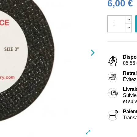
6,00 €
Dispo
05 56 
Retrai
Évitez 
Livra
Suivie
et sui
Paiem
Transa