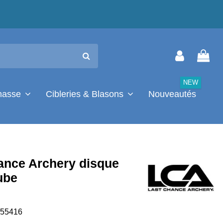
NEW
chasse
Cibleries & Blasons
Nouveautés
ance Archery disque
ube
55416