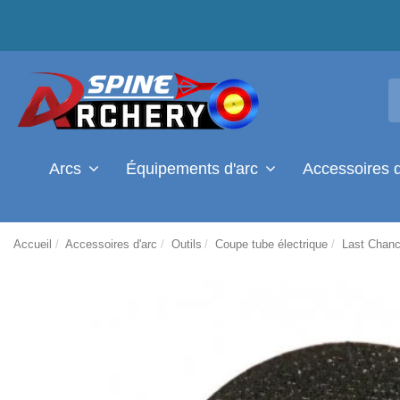
Arcs
Équipements d'arc
Accessoires 
Accueil
Accessoires d'arc
Outils
Coupe tube électrique
Last Chanc