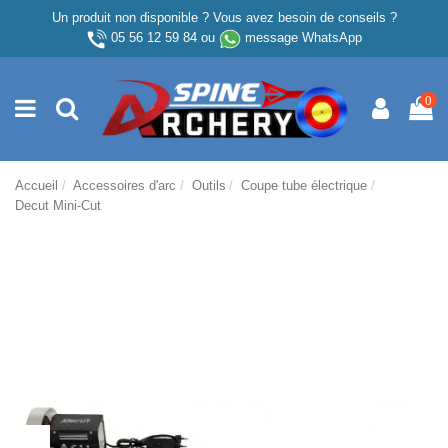
Un produit non disponible ? Vous avez besoin de conseils ?
05 56 12 59 84
ou
message WhatsApp
0
Accueil
Accessoires d'arc
Outils
Coupe tube électrique
Decut Mini-Cut