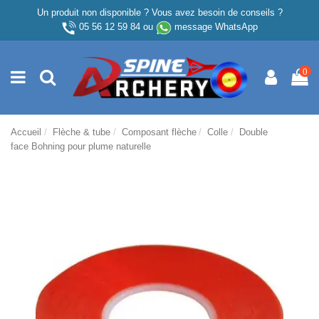
Un produit non disponible ? Vous avez besoin de conseils ?
05 56 12 59 84
ou
message WhatsApp
0
Accueil
Flèche & tube
Composant flèche
Colle
Double
face Bohning pour plume naturelle