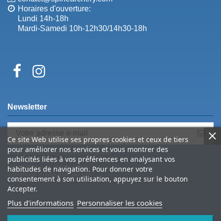
Horaires d'ouverture:
Lundi 14h-18h
Mardi-Samedi 10h-12h30/14h30-18h
Newsletter
Ce site Web utilise ses propres cookies et ceux de tiers
pour améliorer nos services et vous montrer des
Vous pouvez vous désinscrire à tout
publicités liées à vos préférences en analysant vos
moment. Vous trouverez pour cela nos
informations de contact dans les
habitudes de navigation. Pour donner votre
conditions d'utilisation du site.
consentement à son utilisation, appuyez sur le bouton
Accepter.
Plus d'informations
Personnaliser les cookies