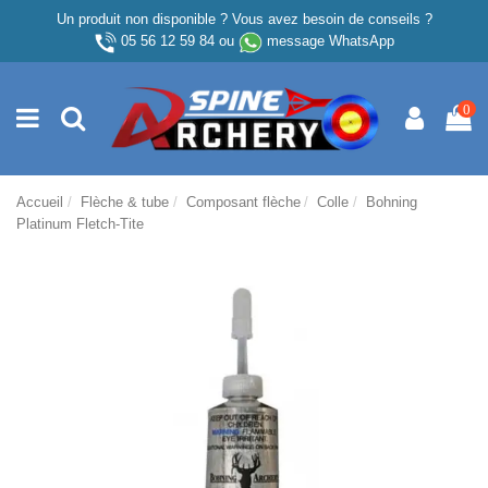
Un produit non disponible ? Vous avez besoin de conseils ?
05 56 12 59 84
ou
message WhatsApp
0
Accueil
Flèche & tube
Composant flèche
Colle
Bohning
Platinum Fletch-Tite