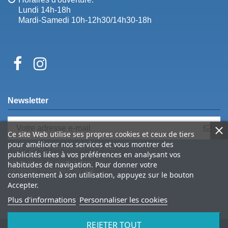
Lundi 14h-18h
Mardi-Samedi 10h-12h30/14h30-18h
Newsletter
Ce site Web utilise ses propres cookies et ceux de tiers
pour améliorer nos services et vous montrer des
Vous pouvez vous désinscrire à tout
publicités liées à vos préférences en analysant vos
moment. Vous trouverez pour cela nos
informations de contact dans les
habitudes de navigation. Pour donner votre
conditions d'utilisation du site.
consentement à son utilisation, appuyez sur le bouton
Accepter.
Plus d'informations
Personnaliser les cookies
REJETER TOUT