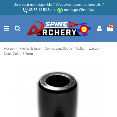
Un produit non disponible ? Vous avez besoin de conseils ?
05 56 12 59 84
ou
message WhatsApp
0
Accueil
Flèche & tube
Composant flèche
Collar
Easton
Nock Collar 3.2mm