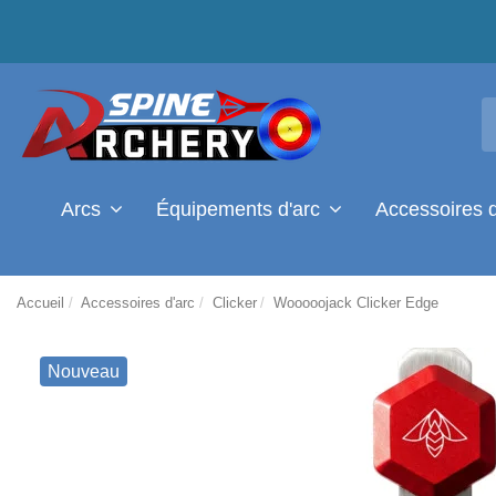
Arcs
Équipements d'arc
Accessoires 
Accueil
Accessoires d'arc
Clicker
Wooooojack Clicker Edge
Nouveau