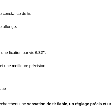
 constance de tir.
e allonge.
.
 une fixation par vis
6/32"
.
 et une meilleure précision.
ique
 recherchent une
sensation de tir fiable, un réglage précis et u