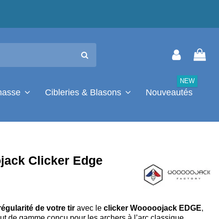
NEW
chasse
Cibleries & Blasons
Nouveautés
ack Clicker Edge
régularité de votre tir
avec le
clicker Wooooojack EDGE
,
t de gamme conçu pour les archers à l’arc classique