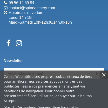
05 56 12 59 84
contact@spinearchery.com
Horaires d'ouverture:
Lundi 14h-18h
Mardi-Samedi 10h-12h30/14h30-18h
Newsletter
Ce site Web utilise ses propres cookies et ceux de tiers
pour améliorer nos services et vous montrer des
Vous pouvez vous désinscrire à tout
publicités liées à vos préférences en analysant vos
moment. Vous trouverez pour cela nos
informations de contact dans les
habitudes de navigation. Pour donner votre
conditions d'utilisation du site.
consentement à son utilisation, appuyez sur le bouton
Accepter.
Plus d'informations
Personnaliser les cookies