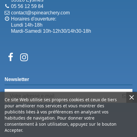
05 56 12 59 84
contact@spinearchery.com
Horaires d'ouverture:
Lundi 14h-18h
Mardi-Samedi 10h-12h30/14h30-18h
Newsletter
Ce site Web utilise ses propres cookies et ceux de tiers
pour améliorer nos services et vous montrer des
Vous pouvez vous désinscrire à tout
publicités liées à vos préférences en analysant vos
moment. Vous trouverez pour cela nos
informations de contact dans les
habitudes de navigation. Pour donner votre
conditions d'utilisation du site.
consentement à son utilisation, appuyez sur le bouton
Accepter.