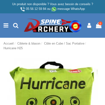
Un produit non disponible ? Vous avez besoin de conseils ?
05 56 12 59 84
ou
message WhatsApp
0
Accueil
Ciblerie & blason
Cible en Cube / Sac Portative
Hurricane H25