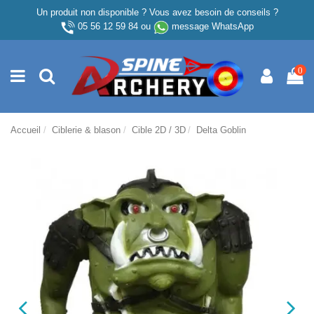
Un produit non disponible ? Vous avez besoin de conseils ?
05 56 12 59 84
ou
message WhatsApp
0
Accueil
Ciblerie & blason
Cible 2D / 3D
Delta Goblin