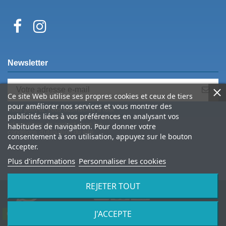
Newsletter
Ce site Web utilise ses propres cookies et ceux de tiers
pour améliorer nos services et vous montrer des
Vous pouvez vous désinscrire à tout
publicités liées à vos préférences en analysant vos
moment. Vous trouverez pour cela nos
informations de contact dans les
habitudes de navigation. Pour donner votre
conditions d'utilisation du site.
consentement à son utilisation, appuyez sur le bouton
Accepter.
Plus d'informations
Personnaliser les cookies
REJETER TOUT
J'ACCEPTE
© 2026 Spine Archery – tous droits réservés
Contactez-nous