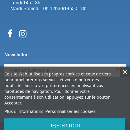
Lundi 14h-18h
Mardi-Samedi 10h-12h30/14h30-18h
Newsletter
Ce site Web utilise ses propres cookies et ceux de tiers
pour améliorer nos services et vous montrer des
Vous pouvez vous désinscrire à tout
publicités liées à vos préférences en analysant vos
moment. Vous trouverez pour cela nos
informations de contact dans les
habitudes de navigation. Pour donner votre
conditions d'utilisation du site.
consentement à son utilisation, appuyez sur le bouton
Accepter.
Plus d'informations
Personnaliser les cookies
REJETER TOUT