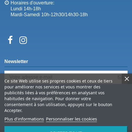
Horaires d'ouverture:
Lundi 14h-18h
Mardi-Samedi 10h-12h30/14h30-18h
Newsletter
Ce site Web utilise ses propres cookies et ceux de tiers
pour améliorer nos services et vous montrer des
Vous pouvez vous désinscrire à tout
publicités liées à vos préférences en analysant vos
moment. Vous trouverez pour cela nos
informations de contact dans les
habitudes de navigation. Pour donner votre
conditions d'utilisation du site.
consentement à son utilisation, appuyez sur le bouton
Accepter.
Plus d'informations
Personnaliser les cookies