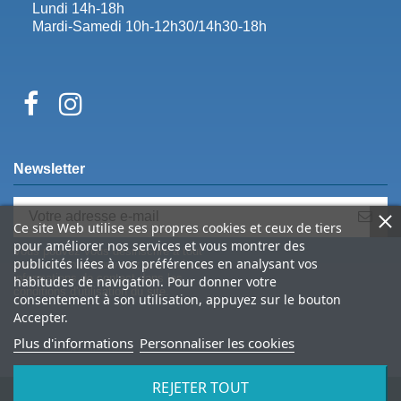
Lundi 14h-18h
Mardi-Samedi 10h-12h30/14h30-18h
Newsletter
Ce site Web utilise ses propres cookies et ceux de tiers
pour améliorer nos services et vous montrer des
Vous pouvez vous désinscrire à tout
publicités liées à vos préférences en analysant vos
moment. Vous trouverez pour cela nos
informations de contact dans les
habitudes de navigation. Pour donner votre
conditions d'utilisation du site.
consentement à son utilisation, appuyez sur le bouton
Accepter.
Plus d'informations
Personnaliser les cookies
REJETER TOUT