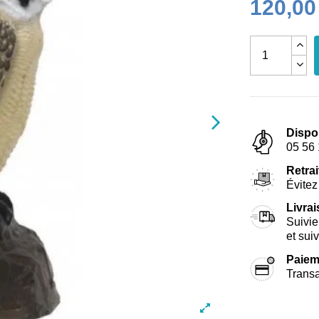
120,00
Dispo
05 56 
Retrai
Évitez 
Livra
Suivie
et sui
Paiem
Transa