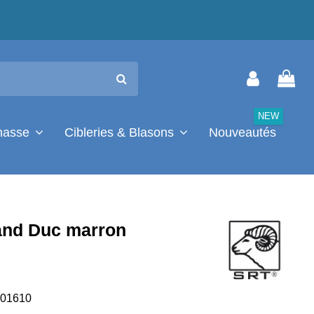
NEW
chasse
Cibleries & Blasons
Nouveautés
nd Duc marron
01610