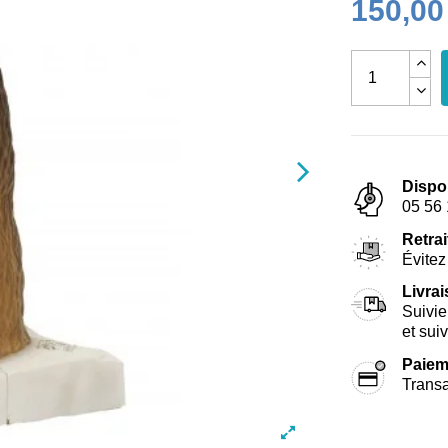
150,00
Dispo
05 56 
Retrai
Évitez 
Livra
Suivie
et sui
Paiem
Transa