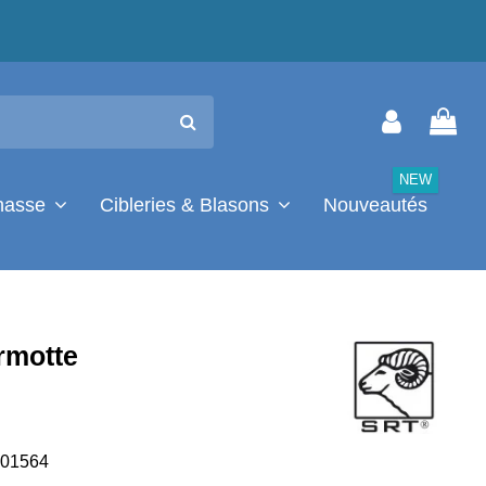
NEW
chasse
Cibleries & Blasons
Nouveautés
rmotte
01564