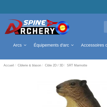
Arcs
Équipements d'arc
Accessoires 
Accueil
Ciblerie & blason
Cible 2D / 3D
SRT Marmotte