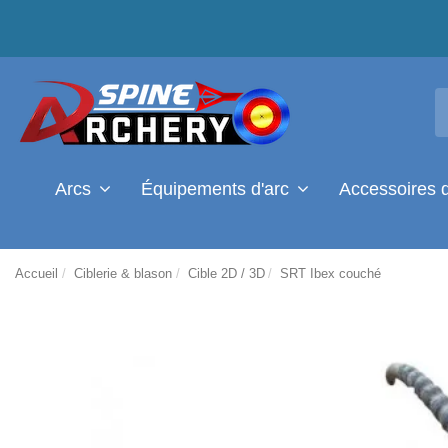
Arcs
Équipements d'arc
Accessoires 
Accueil
Ciblerie & blason
Cible 2D / 3D
SRT Ibex couché