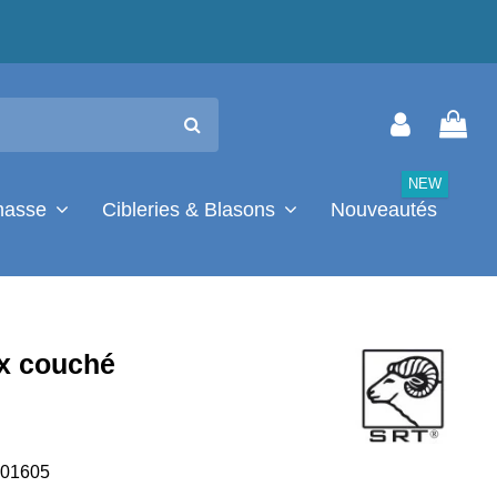
NEW
chasse
Cibleries & Blasons
Nouveautés
x couché
01605