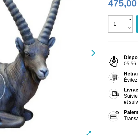
475,00
Dispo
05 56 
Retrai
Évitez 
Livra
Suivie
et sui
Paiem
Transa