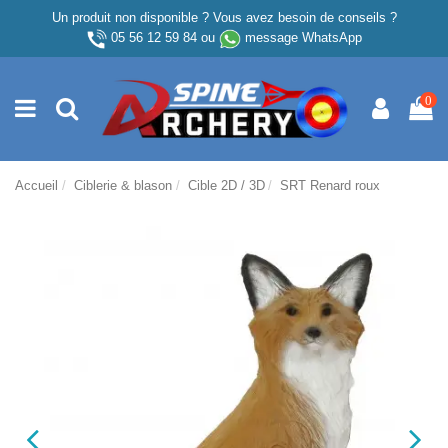
Un produit non disponible ? Vous avez besoin de conseils ?
05 56 12 59 84
ou
message WhatsApp
0
Accueil
Ciblerie & blason
Cible 2D / 3D
SRT Renard roux