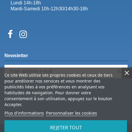
Lundi 14h-18h
Mardi-Samedi 10h-12h30/14h30-18h
Newsletter
Ce site Web utilise ses propres cookies et ceux de tiers
pour améliorer nos services et vous montrer des
Vous pouvez vous désinscrire à tout
publicités liées à vos préférences en analysant vos
moment. Vous trouverez pour cela nos
informations de contact dans les
habitudes de navigation. Pour donner votre
conditions d'utilisation du site.
consentement à son utilisation, appuyez sur le bouton
Accepter.
Plus d'informations
Personnaliser les cookies
REJETER TOUT