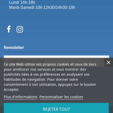
Lundi 14h-18h
Mardi-Samedi 10h-12h30/14h30-18h
Newsletter
Ce site Web utilise ses propres cookies et ceux de tiers
pour améliorer nos services et vous montrer des
Vous pouvez vous désinscrire à tout
publicités liées à vos préférences en analysant vos
moment. Vous trouverez pour cela nos
informations de contact dans les
habitudes de navigation. Pour donner votre
conditions d'utilisation du site.
consentement à son utilisation, appuyez sur le bouton
Accepter.
Plus d'informations
Personnaliser les cookies
REJETER TOUT