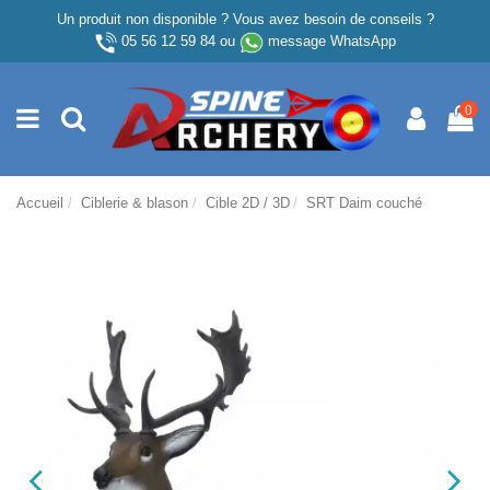
Un produit non disponible ? Vous avez besoin de conseils ?
05 56 12 59 84
ou
message WhatsApp
0
Accueil
Ciblerie & blason
Cible 2D / 3D
SRT Daim couché