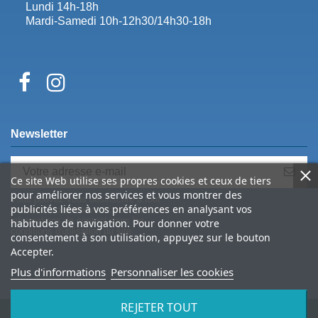
Lundi 14h-18h
Mardi-Samedi 10h-12h30/14h30-18h
Newsletter
Ce site Web utilise ses propres cookies et ceux de tiers
pour améliorer nos services et vous montrer des
Vous pouvez vous désinscrire à tout
publicités liées à vos préférences en analysant vos
moment. Vous trouverez pour cela nos
informations de contact dans les
habitudes de navigation. Pour donner votre
conditions d'utilisation du site.
consentement à son utilisation, appuyez sur le bouton
Accepter.
Plus d'informations
Personnaliser les cookies
REJETER TOUT