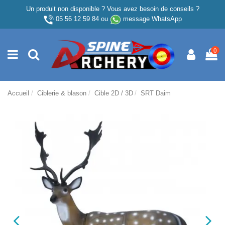
Un produit non disponible ? Vous avez besoin de conseils ?
05 56 12 59 84
ou
message WhatsApp
0
Accueil
Ciblerie & blason
Cible 2D / 3D
SRT Daim