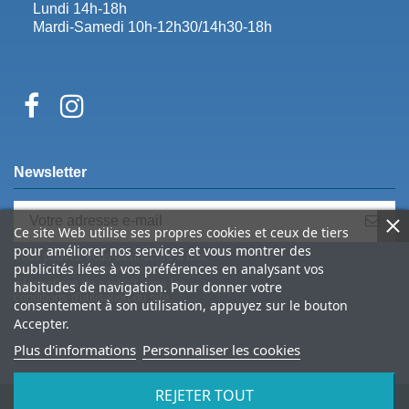
Lundi 14h-18h
Mardi-Samedi 10h-12h30/14h30-18h
Newsletter
Ce site Web utilise ses propres cookies et ceux de tiers
pour améliorer nos services et vous montrer des
Vous pouvez vous désinscrire à tout
publicités liées à vos préférences en analysant vos
moment. Vous trouverez pour cela nos
informations de contact dans les
habitudes de navigation. Pour donner votre
conditions d'utilisation du site.
consentement à son utilisation, appuyez sur le bouton
Accepter.
Plus d'informations
Personnaliser les cookies
REJETER TOUT