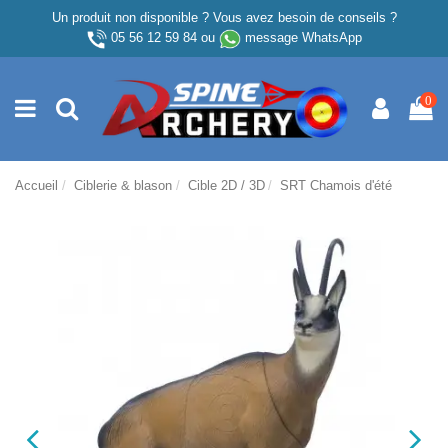
Un produit non disponible ? Vous avez besoin de conseils ?
05 56 12 59 84
ou
message WhatsApp
0
Accueil
Ciblerie & blason
Cible 2D / 3D
SRT Chamois d'été