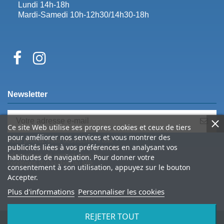
Lundi 14h-18h
Mardi-Samedi 10h-12h30/14h30-18h
Newsletter
Ce site Web utilise ses propres cookies et ceux de tiers
pour améliorer nos services et vous montrer des
Vous pouvez vous désinscrire à tout
publicités liées à vos préférences en analysant vos
moment. Vous trouverez pour cela nos
informations de contact dans les
habitudes de navigation. Pour donner votre
conditions d'utilisation du site.
consentement à son utilisation, appuyez sur le bouton
Accepter.
Plus d'informations
Personnaliser les cookies
REJETER TOUT