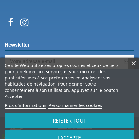
Newsletter
Ce site Web utilise ses propres cookies et ceux de tiers
pour améliorer nos services et vous montrer des
Vous pouvez vous désinscrire à tout
publicités liées à vos préférences en analysant vos
moment. Vous trouverez pour cela nos
informations de contact dans les
habitudes de navigation. Pour donner votre
conditions d'utilisation du site.
consentement à son utilisation, appuyez sur le bouton
Accepter.
Plus d'informations
Personnaliser les cookies
REJETER TOUT
J'ACCEPTE
© 2026 Spine Archery – tous droits réservés
Contactez-nous