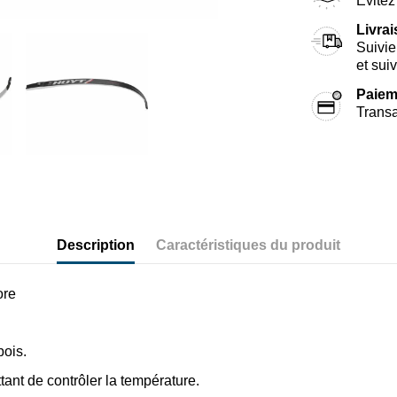
Évitez 
Livra
Suivie
et sui
Paiem
Transa
Description
Caractéristiques du produit
ore
bois.
tant de contrôler la température.