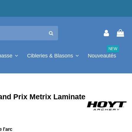
NEW
chasse
Cibleries & Blasons
Nouveautés
and Prix Metrix Laminate
 l'arc