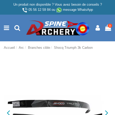
Un produit non disponible ? Vous avez besoin de conseils ?
05 56 12 59 84
ou
message WhatsApp
0
Accueil
Arc
Branches cible
Shocq Triumph 3k Carbon