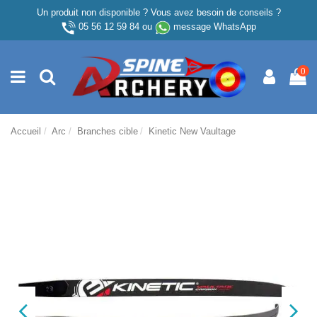
Un produit non disponible ? Vous avez besoin de conseils ?
05 56 12 59 84
ou
message WhatsApp
0
Accueil
Arc
Branches cible
Kinetic New Vaultage