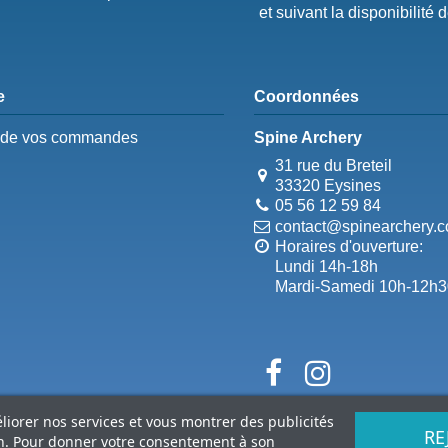
et suivant la disponibilité 
e
Coordonnées
e de vos commandes
Spine Archery
31 rue du Breteil
33320 Eysines
05 56 12 59 84
contact@spinearchery.
Horaires d'ouverture:
Lundi 14h-18h
Mardi-Samedi 10h-12h3
éliorer nos services et vous montrer des publicités
RE
on. Pour donner votre consentement à son