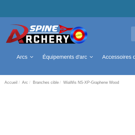
Arcs
Équipements d'arc
Accessoires 
Accueil
Arc
Branches cible
WiaWis NS-XP-Graphene Wood