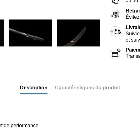
05 56 
Retrai
Évitez 
Livra
Suivie
et sui
Paiem
Transa
Description
Caractéristiques du produit
 et de performance