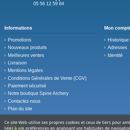
05 56 12 59 84
Informations
Mon compt
Promotions
Historiqu
Nouveaux produits
Adresses
Meilleures ventes
Identité
Livraison
Mentions légales
Conditions Générales de Vente (CGV)
Paiement sécurisé
Notre boutique Spine Archery
Contactez-nous
Plan du site
Ce site Web utilise ses propres cookies et ceux de tiers pour am
liées à vos préférences en analysant vos habitudes de navigati