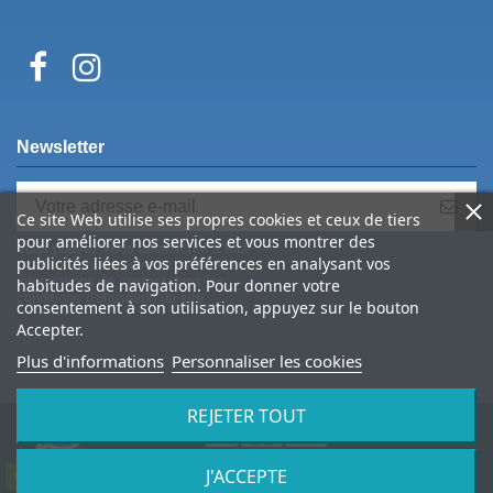
Newsletter
Ce site Web utilise ses propres cookies et ceux de tiers
pour améliorer nos services et vous montrer des
Vous pouvez vous désinscrire à tout
publicités liées à vos préférences en analysant vos
moment. Vous trouverez pour cela nos
informations de contact dans les
habitudes de navigation. Pour donner votre
conditions d'utilisation du site.
consentement à son utilisation, appuyez sur le bouton
Accepter.
Plus d'informations
Personnaliser les cookies
REJETER TOUT
J'ACCEPTE
© 2026 Spine Archery – tous droits réservés
Contactez-nous