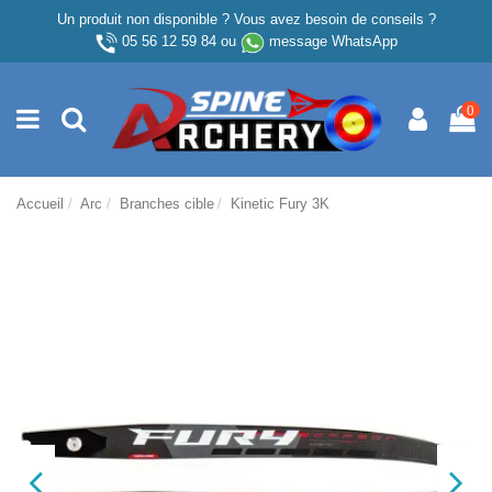
Un produit non disponible ? Vous avez besoin de conseils ?
05 56 12 59 84
ou
message WhatsApp
0
Accueil
Arc
Branches cible
Kinetic Fury 3K