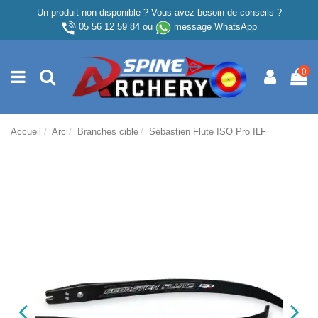
Un produit non disponible ? Vous avez besoin de conseils ?
05 56 12 59 84
ou
message WhatsApp
0
Accueil
Arc
Branches cible
Sébastien Flute ISO Pro ILF