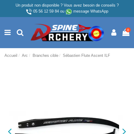
Un produit non disponible ? Vous avez besoin de conseils ?
05 56 12 59 84
ou
message WhatsApp
0
Accueil
Arc
Branches cible
Sébastien Flute Ascent ILF