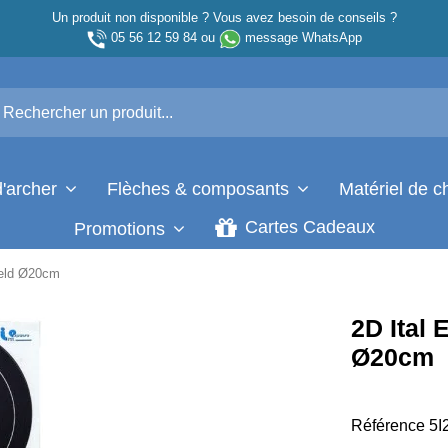
Un produit non disponible ? Vous avez besoin de conseils ?
05 56 12 59 84
ou
message WhatsApp
d'archer
Flèches & composants
Matériel de 
Cartes Cadeaux
Promotions
ield Ø20cm
2D Ital
Ø20cm
Référence
5I