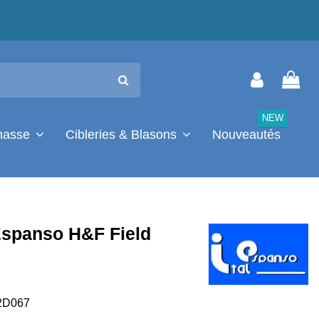
NEW
chasse
Cibleries & Blasons
Nouveautés
 Espanso H&F Field
2D067