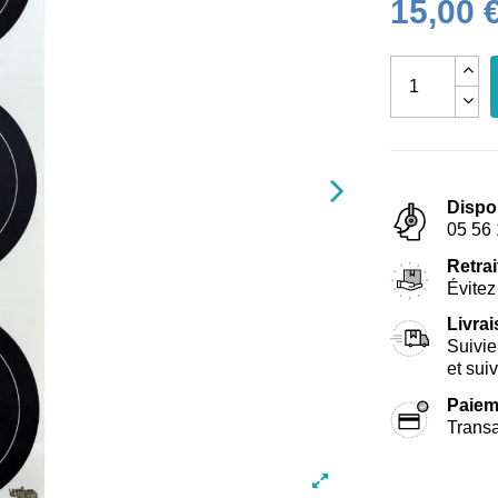
15,00 
Dispo
05 56 
Retrai
Évitez 
Livra
Suivie
et sui
Paiem
Transa