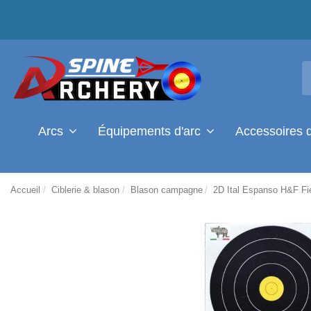
Arcs
Équipements d'arc
Accessoires 
Accueil
Ciblerie & blason
Blason campagne
2D Ital Espanso H&F F