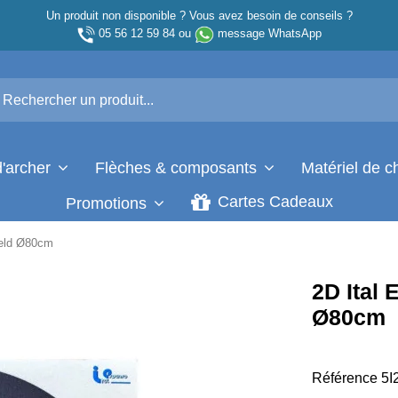
Un produit non disponible ? Vous avez besoin de conseils ?
05 56 12 59 84
ou
message WhatsApp
d'archer
Flèches & composants
Matériel de 
Cartes Cadeaux
Promotions
ield Ø80cm
2D Ital
Ø80cm
Référence
5I