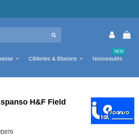
NEW
chasse
Cibleries & Blasons
Nouveautés
 Espanso H&F Field
2D070