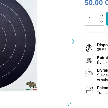
50,00 
Dispo
05 56 
Retrai
Évitez 
Livra
Suivie
et sui
Paiem
Transa