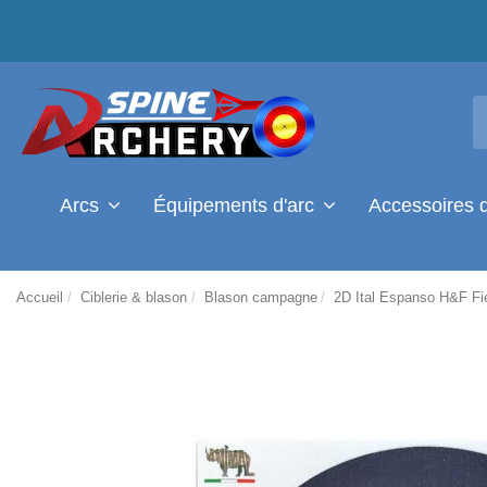
Arcs
Équipements d'arc
Accessoires 
Accueil
Ciblerie & blason
Blason campagne
2D Ital Espanso H&F F