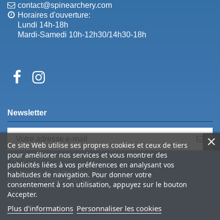
contact@spinearchery.com
Horaires d'ouverture:
Lundi 14h-18h
Mardi-Samedi 10h-12h30/14h30-18h
Newsletter
Ce site Web utilise ses propres cookies et ceux de tiers
pour améliorer nos services et vous montrer des
Vous pouvez vous désinscrire à tout
publicités liées à vos préférences en analysant vos
moment. Vous trouverez pour cela nos
informations de contact dans les
habitudes de navigation. Pour donner votre
conditions d'utilisation du site.
consentement à son utilisation, appuyez sur le bouton
Accepter.
Plus d'informations
Personnaliser les cookies