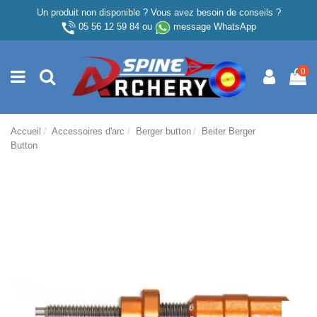
Un produit non disponible ? Vous avez besoin de conseils ?
05 56 12 59 84
ou
message WhatsApp
0
Accueil
Accessoires d'arc
Berger button
Beiter Berger
Button