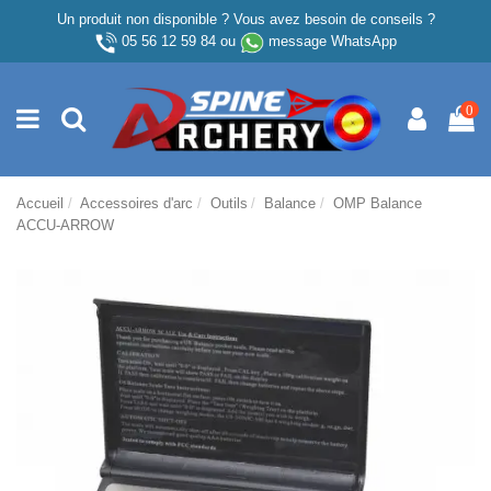
Un produit non disponible ? Vous avez besoin de conseils ?
05 56 12 59 84
ou
message WhatsApp
0
Accueil
Accessoires d'arc
Outils
Balance
OMP Balance
ACCU-ARROW