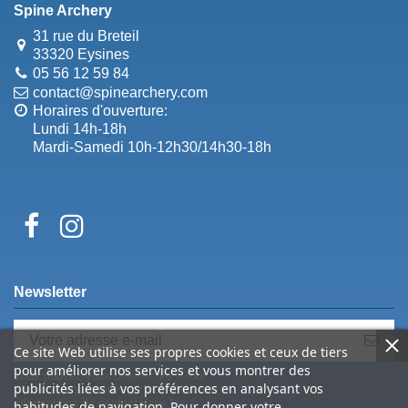
Spine Archery
31 rue du Breteil
33320 Eysines
05 56 12 59 84
contact@spinearchery.com
Horaires d'ouverture:
Lundi 14h-18h
Mardi-Samedi 10h-12h30/14h30-18h
Newsletter
Ce site Web utilise ses propres cookies et ceux de tiers
pour améliorer nos services et vous montrer des
Vous pouvez vous désinscrire à tout
publicités liées à vos préférences en analysant vos
moment. Vous trouverez pour cela nos
informations de contact dans les
habitudes de navigation. Pour donner votre