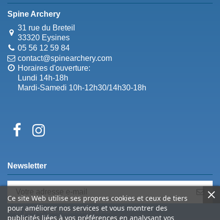
Spine Archery
31 rue du Breteil
33320 Eysines
05 56 12 59 84
contact@spinearchery.com
Horaires d'ouverture:
Lundi 14h-18h
Mardi-Samedi 10h-12h30/14h30-18h
Newsletter
Ce site Web utilise ses propres cookies et ceux de tiers
pour améliorer nos services et vous montrer des
Vous pouvez vous désinscrire à tout
publicités liées à vos préférences en analysant vos
moment. Vous trouverez pour cela nos