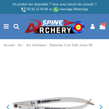
Un produit non disponible ? Vous avez besoin de conseils ?
05 56 12 59 84
ou
message WhatsApp
0
Accueil
Arc
Arc d'initiation
Branches Core Shift Junior 58"