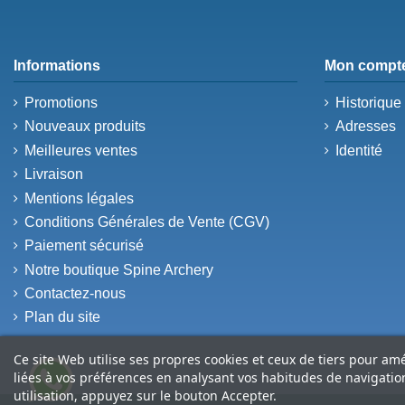
Informations
Mon compt
Promotions
Historiqu
Nouveaux produits
Adresses
Meilleures ventes
Identité
Livraison
Mentions légales
Conditions Générales de Vente (CGV)
Paiement sécurisé
Notre boutique Spine Archery
Contactez-nous
Plan du site
Ce site Web utilise ses propres cookies et ceux de tiers pour am
liées à vos préférences en analysant vos habitudes de navigati
utilisation, appuyez sur le bouton Accepter.