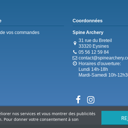
e
Coordonnées
e de vos commandes
Spine Archery
31 rue du Breteil
33320 Eysines
05 56 12 59 84
contact@spinearchery.
Horaires d'ouverture:
Lundi 14h-18h
Mardi-Samedi 10h-12h3
éliorer nos services et vous montrer des publicités
RE
on. Pour donner votre consentement à son