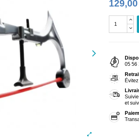
129,00
Dispo
05 56 
Retrai
Évitez 
Livra
Suivie
et sui
Paiem
Transa