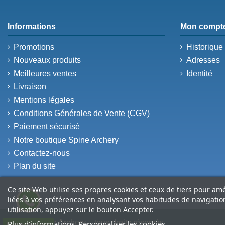
Informations
Mon compt
Promotions
Historiqu
Nouveaux produits
Adresses
Meilleures ventes
Identité
Livraison
Mentions légales
Conditions Générales de Vente (CGV)
Paiement sécurisé
Notre boutique Spine Archery
Contactez-nous
Plan du site
Ce site Web utilise ses propres cookies et ceux de tiers pour am
liées à vos préférences en analysant vos habitudes de navigati
utilisation, appuyez sur le bouton Accepter.
© 2026 Spine Archery – tous droits réservés
Plus d'informations
Personnaliser les cookies
Contactez-nous