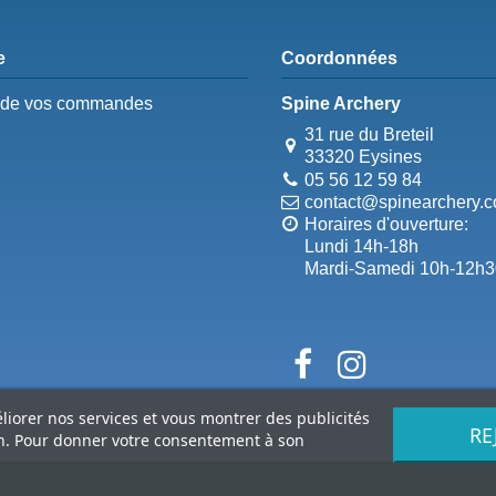
e
Coordonnées
e de vos commandes
Spine Archery
31 rue du Breteil
33320 Eysines
05 56 12 59 84
contact@spinearchery.
Horaires d'ouverture:
Lundi 14h-18h
Mardi-Samedi 10h-12h3
éliorer nos services et vous montrer des publicités
RE
on. Pour donner votre consentement à son