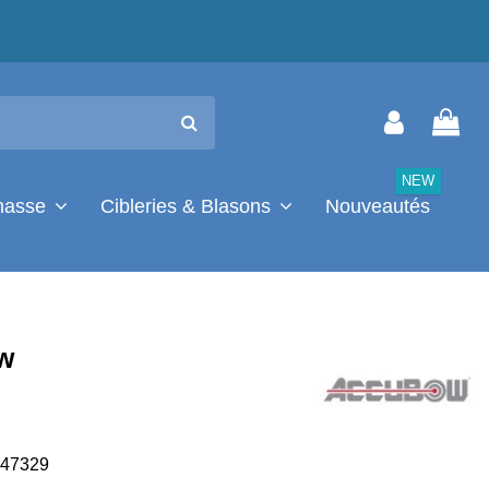
NEW
chasse
Cibleries & Blasons
Nouveautés
w
47329