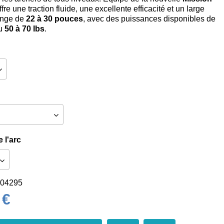
 offre une traction fluide, une excellente efficacité et un large
onge de
22 à 30 pouces
, avec des puissances disponibles de
u
50 à 70 lbs
.
 l'arc
04295
 €