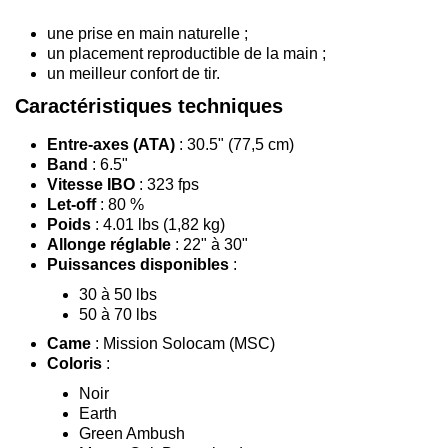
une prise en main naturelle ;
un placement reproductible de la main ;
un meilleur confort de tir.
Caractéristiques techniques
Entre-axes (ATA)
: 30.5" (77,5 cm)
Band
: 6.5"
Vitesse IBO
: 323 fps
Let-off
: 80 %
Poids
: 4.01 lbs (1,82 kg)
Allonge réglable
: 22" à 30"
Puissances disponibles
:
30 à 50 lbs
50 à 70 lbs
Came
: Mission Solocam (MSC)
Coloris
:
Noir
Earth
Green Ambush