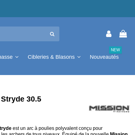
NEW
chasse
Cibleries & Blasons
Nouveautés
 Stryde 30.5
Stryde
est un arc à poulies polyvalent conçu pour
es archers de tous niveaux. Équipé de la nouvelle
Mission