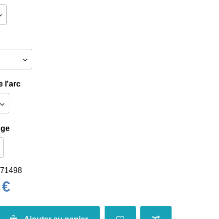
 l'arc
nge
71498
 €