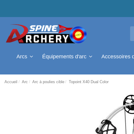
Arcs
Équipements d'arc
Accessoires 
Accueil
Arc
Arc à poulies cible
Topoint X40 Dual Color