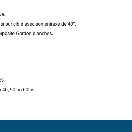
ue.
r sur cible avec son entraxe de 40".
omposite Gordon blanches.
5%
 40, 50 ou 60lbs.