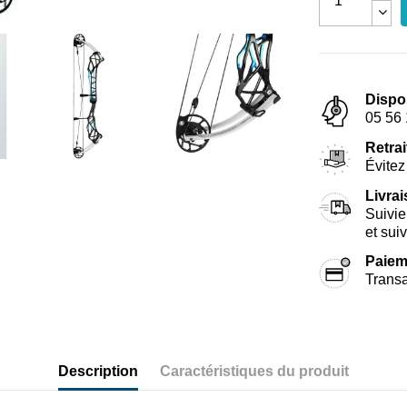
Dispo
05 56 
Retrai
Évitez 
Livra
Suivie
et sui
Paiem
Transa
Description
Caractéristiques du produit