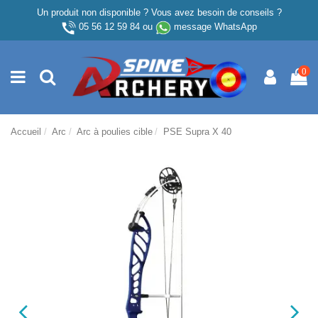
Un produit non disponible ? Vous avez besoin de conseils ?
05 56 12 59 84
ou
message WhatsApp
0
Accueil
Arc
Arc à poulies cible
PSE Supra X 40