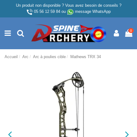
Un produit non disponible ? Vous avez besoin de conseils ?
05 56 12 59 84
ou
message WhatsApp
0
Accueil
Arc
Arc à poulies cible
Mathews TRX 34