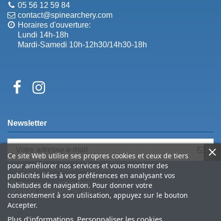
05 56 12 59 84
contact@spinearchery.com
Horaires d'ouverture:
Lundi 14h-18h
Mardi-Samedi 10h-12h30/14h30-18h
Newsletter
Ce site Web utilise ses propres cookies et ceux de tiers
pour améliorer nos services et vous montrer des
Vous pouvez vous désinscrire à tout
publicités liées à vos préférences en analysant vos
moment. Vous trouverez pour cela nos
informations de contact dans les
habitudes de navigation. Pour donner votre
conditions d'utilisation du site.
consentement à son utilisation, appuyez sur le bouton
Accepter.
Plus d'informations
Personnaliser les cookies