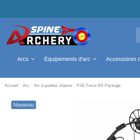
Arcs
Équipements d'arc
Accessoires 
Accueil
Arc
Arc à poulies chasse
PSE Force DS Package
Nouveau