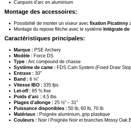
Carquois d'arc en aluminium
Montage des accessoires:
Possibilité de monter un viseur avec
fixation Picatinny
a
Montage du repose flèche avec le système
Intégrate d
Caractéristiques principales:
Marque :
PSE Archery
Modèle :
Force DS
Type :
Arc compound de chasse
Système de came :
FDS Cam System (Fixed Draw Stop
Entraxe :
30”
Band :
6 ⅝”
Vitesse IBO :
335 fps
Let-off :
85 % fixe
Poids d’arc :
4,5 lbs
Plages d'allonge :
25 ½” – 31”
Puissance disponibles :
50 lb, 60 lb, 70 lb
Matériaux :
Poignée aluminium, grip plastique
Couleurs ‍:
Noir / Poignée Noir et branches Mossy Oak B