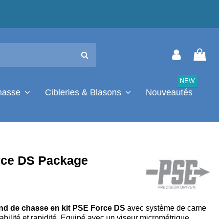
NEW
chasse
Cibleries & Blasons
Nouveautés
ce DS Package
d de chasse en kit PSE Force DS
avec système de came
abilité et rapidité. Equipé avec un viseur micrométrique,