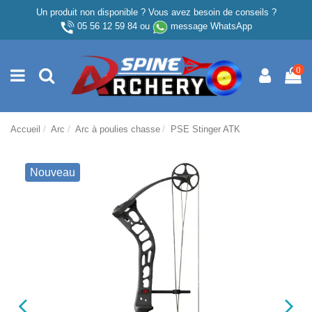
Un produit non disponible ? Vous avez besoin de conseils ?
05 56 12 59 84
ou
message WhatsApp
0
Accueil
Arc
Arc à poulies chasse
PSE Stinger ATK
Nouveau