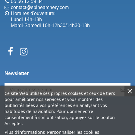
05 56 12 59 84
contact@spinearchery.com
Horaires d'ouverture:
Lundi 14h-18h
Mardi-Samedi 10h-12h30/14h30-18h
Newsletter
Ce site Web utilise ses propres cookies et ceux de tiers
pour améliorer nos services et vous montrer des
Vous pouvez vous désinscrire à tout
publicités liées à vos préférences en analysant vos
moment. Vous trouverez pour cela nos
informations de contact dans les
habitudes de navigation. Pour donner votre
conditions d'utilisation du site.
consentement à son utilisation, appuyez sur le bouton
Accepter.
Plus d'informations
Personnaliser les cookies