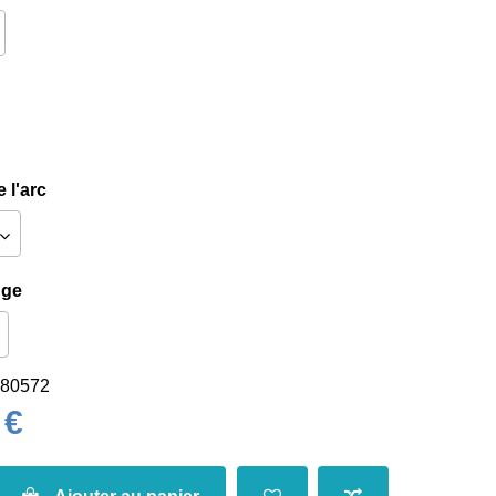
 l'arc
nge
80572
 €