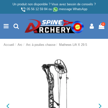
Un produit non disponible ? Vous avez besoin de conseils ?
05 56 12 59 84
ou
message WhatsApp
0
Accueil
Arc
Arc à poulies chasse
Mathews Lift X 29.5