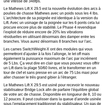
une vitesse de 348fps.
Le Mathews Lift X 29.5 est la nouvelle évolution des arcs à
poulies de chasse Mathews avec un poids sous les 4 lbs.
L'architecture de sa poignée est identique à la version du
Lift. Avec un usinage de la poignée sur les 6 ponts cela lui
procure encore plus de stabilité. Le Phase 4 revendique
l'exploit de réduire encore de 20% les vibrations
résiduelles en utilisant désormais des damper entre les
branches. Vous aurez désormais 8 branches sur l'arc.
Les cames SwitchWeight-X ont des modules qui vous
permettront d'ajuster à la fois l'allonge, le let off mais
également la puissance maximum de l'arc par incrément
de 5 Lbs. Ça veut dire en clair que vous pouvez vous offrir
un Lift dans la plage 50/60 livres, et le transformer en un
tour de clef et sans presse en un arc de 75 Lbs maxi pour
aller chasser le très grand gibier à l'étranger.
Le Mathews Lift X 29.5 est usiné pour recevoir le nouveau
stabilisateur Bridge Lock afin de parfaire l'équilibre global
de votre arc de chasse. Disponible en longueur de 8, 10 ou
12 pouces. Il peut coulisser dans la queue d'aronde usinée
sous l'emplacement traditionnel du stabilisateur. Un pas de