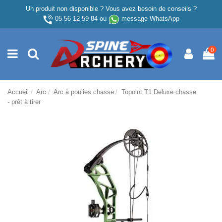
Un produit non disponible ? Vous avez besoin de conseils ?
05 56 12 59 84
ou
message WhatsApp
0
Accueil
Arc
Arc à poulies chasse
Topoint T1 Deluxe chasse
- prêt à tirer