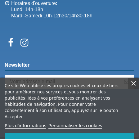
Horaires d'ouverture:
Lundi 14h-18h
Mardi-Samedi 10h-12h30/14h30-18h
Newsletter
Ce site Web utilise ses propres cookies et ceux de tiers
pour améliorer nos services et vous montrer des
Vous pouvez vous désinscrire à tout
publicités liées à vos préférences en analysant vos
moment. Vous trouverez pour cela nos
informations de contact dans les
habitudes de navigation. Pour donner votre
conditions d'utilisation du site.
consentement à son utilisation, appuyez sur le bouton
Accepter.
Plus d'informations
Personnaliser les cookies