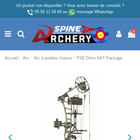
Un produit non disponible ? Vous avez besoin de conseils ?
05 56 12 59 84
ou
message WhatsApp
0
Accueil
Arc
Arc à poulies chasse
PSE Drive NXT Package