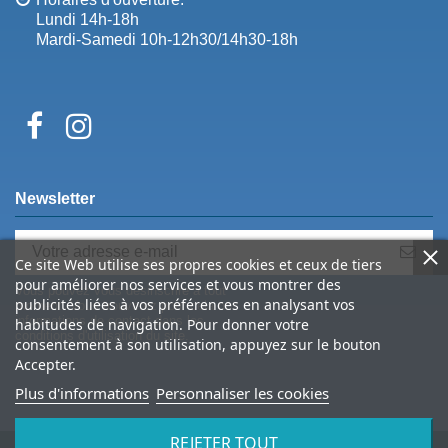
Lundi 14h-18h
Mardi-Samedi 10h-12h30/14h30-18h
Newsletter
Ce site Web utilise ses propres cookies et ceux de tiers
pour améliorer nos services et vous montrer des
Vous pouvez vous désinscrire à tout
publicités liées à vos préférences en analysant vos
moment. Vous trouverez pour cela nos
informations de contact dans les
habitudes de navigation. Pour donner votre
conditions d'utilisation du site.
consentement à son utilisation, appuyez sur le bouton
Accepter.
Plus d'informations
Personnaliser les cookies
REJETER TOUT