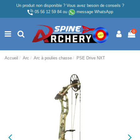
Un produit non disponible ? Vous avez besoin de conseils ?
05 56 12 59 84
ou
message WhatsApp
0
Accueil
Arc
Arc à poulies chasse
PSE Drive NXT