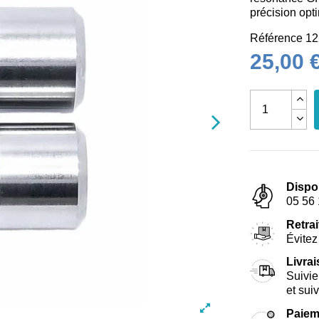
précision opt
Référence
12
25,00 
Dispo
05 56 
Retrai
Évitez 
Livra
Suivie
et sui
Paiem