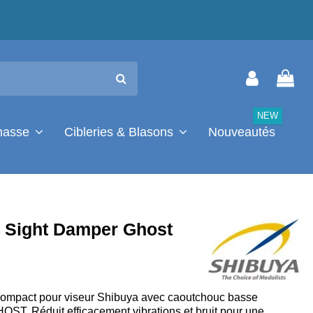
NEW
chasse
Cibleries & Blasons
Nouveautés
 Sight Damper Ghost
compact pour viseur Shibuya avec caoutchouc basse
ST. Réduit efficacement vibrations et bruit pour une